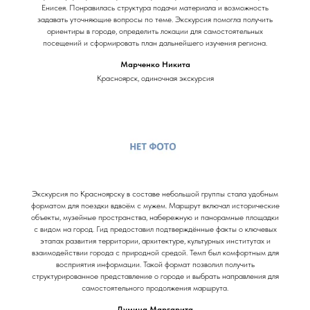
Енисея. Понравилась структура подачи материала и возможность
задавать уточняющие вопросы по теме. Экскурсия помогла получить
ориентиры в городе, определить локации для самостоятельных
посещений и сформировать план дальнейшего изучения региона.
Марченко Никита
Красноярск, одиночная экскурсия
Экскурсия по Красноярску в составе небольшой группы стала удобным
форматом для поездки вдвоём с мужем. Маршрут включал исторические
объекты, музейные пространства, набережную и панорамные площадки
с видом на город. Гид предоставил подтверждённые факты о ключевых
этапах развития территории, архитектуре, культурных институтах и
взаимодействии города с природной средой. Темп был комфортным для
восприятия информации. Такой формат позволил получить
структурированное представление о городе и выбрать направления для
самостоятельного продолжения маршрута.
Думина Маргарита